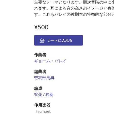
主要なテーマとなります。順次音階の中に
れます。耳による音の高さのイメージと身
す。これもバレイの教則本の特徴的な部分
¥500
作曲者
ギョーム・バレイ
編曲者
曽我部清典
編成
管楽
/
独奏
使用楽器
Trumpet