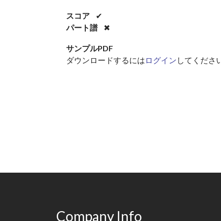
スコア
✔
パート譜
✖
サンプルPDF
ダウンロードするには
ログイン
してくださ
Company Info