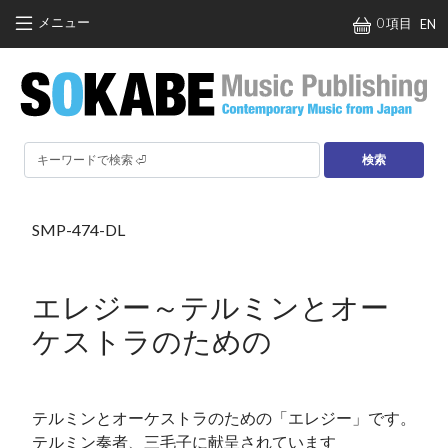
メインコンテンツに移動
メニュー
0 項目
EN
検索
SMP-474-DL
エレジー～テルミンとオー
ケストラのための
テルミンとオーケストラのための「エレジー」です。
テルミン奏者、三毛子に献呈されています