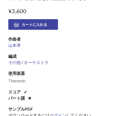
¥3,600
作曲者
山本準
編成
その他
/
オーケストラ
使用楽器
Theremin
スコア
✔
パート譜
✖
サンプルPDF
ダウンロードするには
ログイン
してください。