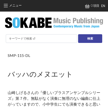
メインコンテンツに移動
メニュー
0 項目
EN
検索
SMP-115-DL
バッハのメヌエット
山崎しげるさんの『優しいブラスアンサンブルシリー
ズ』第７作。無駄がなく演奏に無理のない編曲に仕上
がっていますので、小中学生にでも演奏できると思い