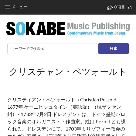
メインコンテンツに移動
メニュー
0 項目
EN
検索
クリスチャン・ペツォールト
クリスティアン・ペツォールト（Christian Petzold,
1677年 ケーニヒシュタイン（英語版）（現ザクセン
州） - 1733年7月2日 ドレスデン）は、ドイツ盛期バロ
ック音楽のオルガニスト・作曲家。姓は Pezold とも綴
られる。ドレスデンにて、1703年よりゾフィー教会の
オルガン奏者と、1709年より宮廷室内楽団奏者として