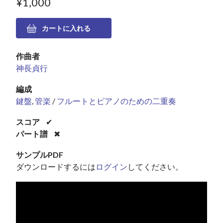
¥1,000
作曲者
神長貞行
編成
鍵盤
,
管楽
/
フルートとピアノのための二重奏
スコア
✔
パート譜
✖
サンプルPDF
ダウンロードするには
ログイン
してください。