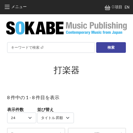
メインコンテンツに移動
メニュー
0 項目
EN
検索
打楽器
8 件中の 1 - 8 件目を表示
表示件数
並び替え