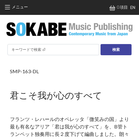
メインコンテンツに移動
メニュー
0 項目
EN
検索
SMP-163-DL
君こそ我が心のすべて
フランツ・レハールのオペレッタ「微笑みの国」より
最も有名なアリア「君は我が心のすべて」を、B管ト
ランペット独奏用に長２度下げて編曲しました。朗々