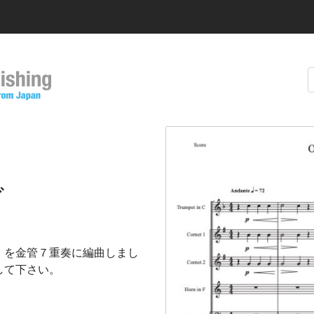
ぐ
」を金管７重奏に編曲しまし
して下さい。