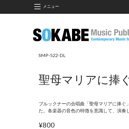
メインコンテンツに移動
メニュー
SMP-522-DL
聖母マリアに捧
ブルックナーの合唱曲「聖母マリアに捧ぐ
た。各楽器の音色の特徴を意識して、演奏
¥800