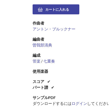
作曲者
アントン・ブルックナー
編曲者
曽我部清典
編成
管楽
/
七重奏
使用楽器
スコア
✔
パート譜
✔
サンプルPDF
ダウンロードするには
ログイン
してくださ