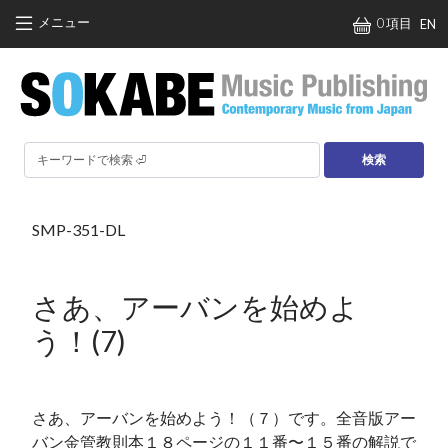
メインコンテンツに移動
メニュー
0 項目
EN
検索
SMP-351-DL
さあ、アーバンを始めよ
う！(7)
さあ、アーバンを始めよう！（７）です。全音版アー
バン金管教則本１８ページの１１番〜１５番の解説で