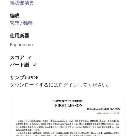
曽我部清典
編成
管楽
/
独奏
使用楽器
Euphonium
スコア
✔
パート譜
✔
サンプルPDF
ダウンロードするには
ログイン
してください。