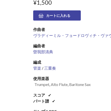
¥1,500
作曲者
ヴラディーミル・フョードロヴィチ・ヴァ
編曲者
曽我部清典
編成
管楽
/
三重奏
使用楽器
Trumpet
,
Alto Flute
,
Baritone Sax
スコア
✔
パート譜
✔