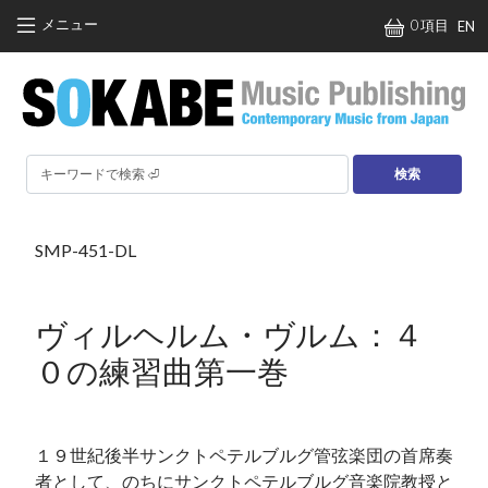
メインコンテンツに移動
メニュー
0 項目
EN
検索
SMP-451-DL
ヴィルヘルム・ヴルム：４
０の練習曲第一巻
１９世紀後半サンクトペテルブルグ管弦楽団の首席奏
者として、のちにサンクトペテルブルグ音楽院教授と