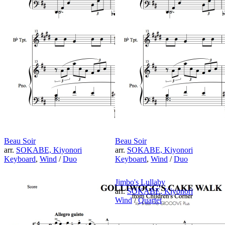
Beau Soir
Beau Soir
arr.
SOKABE, Kiyonori
arr.
SOKABE, Kiyonori
Keyboard
,
Wind
/
Duo
Keyboard
,
Wind
/
Duo
Jimbo's Lullaby
arr.
SOKABE, Kiyonori
Wind
/
Quartet