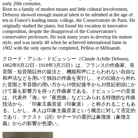
early 20th centuries.
Born to a family of modest means and little cultural involvement,
Debussy showed enough musical talent to be admitted at the age of
ten to France's leading music college, the Conservatoire de Paris. He
originally studied the piano, but found his vocation in innovative
composition, despite the disapproval of the Conservatoire's
conservative professors. He took many years to develop his mature
style, and was nearly 40 when he achieved international fame in
1902 with the only opera he completed, Pelléas et Mélisande.
クロード・アシル・ドビュッシー（Claude Achille Debussy,
1862年8月22日 - 1918年3月25日）は、フランスの作曲家。長
音階・短音階以外の旋法と、機能和声にとらわれない自由な
和声法などを用いて独自の作曲を実行し、その伝統から外れ
た音階と半音階の用い方から19世紀後半から20世紀初頭にか
けて最も影響力を持った作曲家である。ドビュッシーの音楽
は、代表作『海』や『夜想曲』などにみられる特徴的な作曲
技法から、「印象主義音楽（印象派）」と称されることもあ
る。しかし、本人は印象主義音楽という概念に対して否定的
であり、テクスト（詞）やテーマの選択は象徴派（象徴主
義）からの影響が色濃い。