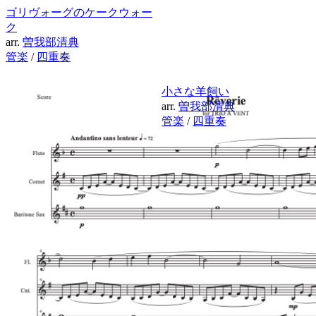
ゴリヴォーグのケークウォー
ク
arr.
曽我部清典
管楽
/
四重奏
小さな羊飼い
arr.
曽我部清典
管楽
/
四重奏