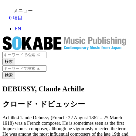
メ
メニュー
イ
0 項目
ン
コ
EN
ン
テ
ン
ツ
検
に
索
移
検
動
索
DEBUSSY, Claude Achille
クロード・ドビュッシー
Achille-Claude Debussy (French: 22 August 1862 – 25 March
1918) was a French composer. He is sometimes seen as the first
Impressionist composer, although he vigorously rejected the term.
He was among the most influential composers of the late 19th and