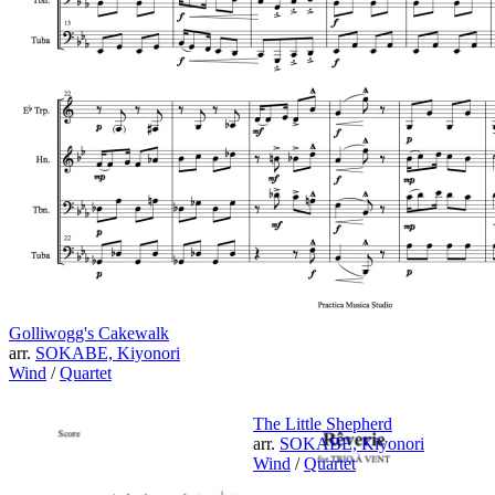
Golliwogg's Cakewalk
arr.
SOKABE, Kiyonori
Wind
/
Quartet
The Little Shepherd
arr.
SOKABE, Kiyonori
Wind
/
Quartet