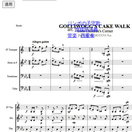
ジンボの子守歌
arr.
曽我部清典
管楽
/
四重奏