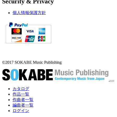
Security & Privacy
個人情報保護方針
テ
キ
ス
ト
©2017 SOKABE Music Publishing
テ
キ
ス
ト
カタログ
作品一覧
メ
作曲者一覧
イ
編曲者一覧
ログイン
ン