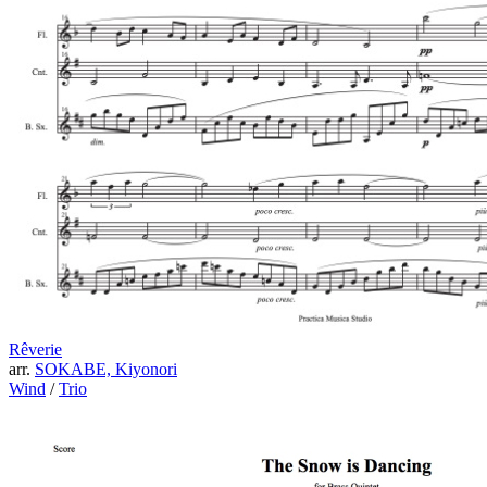
Rêverie
arr.
SOKABE, Kiyonori
Wind
/
Trio