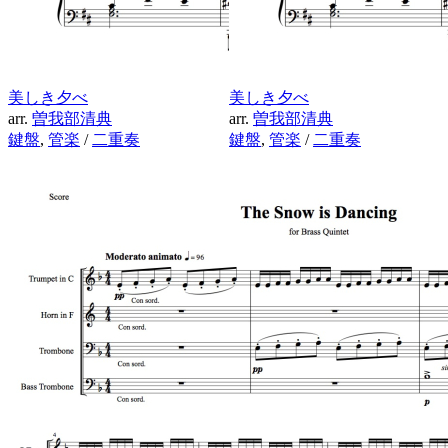
美しき夕べ
美しき夕べ
arr.
曽我部清典
arr.
曽我部清典
鍵盤
,
管楽
/
二重奏
鍵盤
,
管楽
/
二重奏