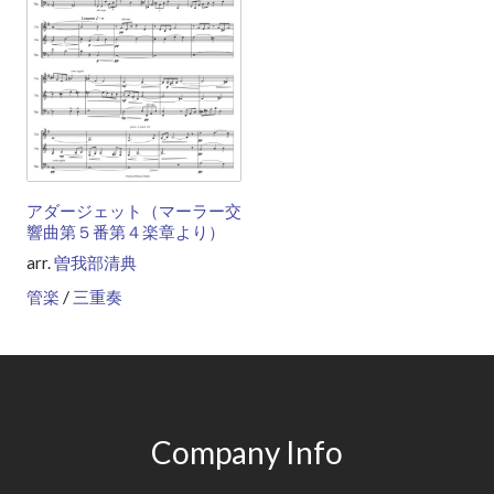
アダージェット（マーラー交
響曲第５番第４楽章より）
arr.
曽我部清典
/
管楽
三重奏
Company Info